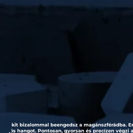
us
Több csalódás után találtam rá Erikára. Teljes
nt
kutya mellett van bőven teendője, de á