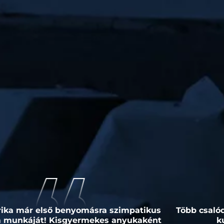
 mértékben meg vagyok vele és a munkájával elégedve
llja a sarat mind emberileg, mind kitartással. Csak 