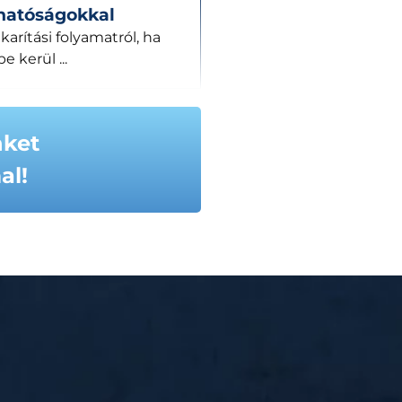
hatóságokkal
arítási folyamatról, ha
 kerül ...
nket
al!