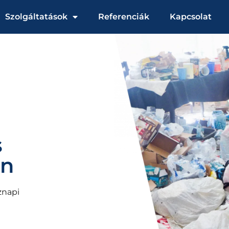
Szolgáltatások
Referenciák
Kapcsolat
s
en
znapi