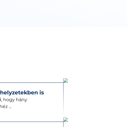
helyzetekben is
d, hogy hány
z ...