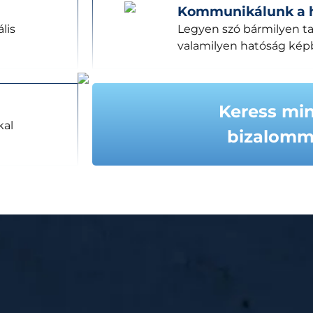
Kommunikálunk a 
lis
Legyen szó bármilyen tak
valamilyen hatóság képbe
Keress mi
kal
bizalomm