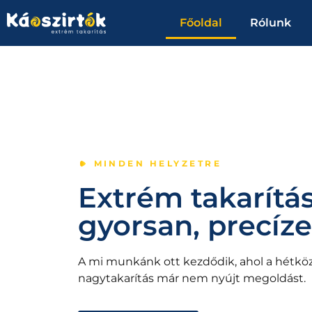
Főoldal
Rólunk
MINDEN HELYZETRE
Extrém takarítá
gyorsan, precíz
A mi munkánk ott kezdődik, ahol a hétkö
nagytakarítás már nem nyújt megoldást.