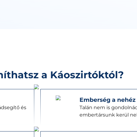
íthatsz a Káoszirtóktól?
Emberség a nehéz 
dsegítő és
Talán nem is gondolná
embertársunk kerül nehé