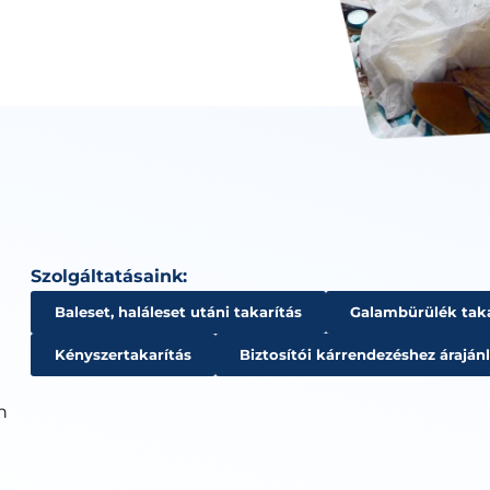
Szolgáltatásaink:
Baleset, haláleset utáni takarítás
Galambürülék taka
Kényszertakarítás
Biztosítói kárrendezéshez árajánl
n