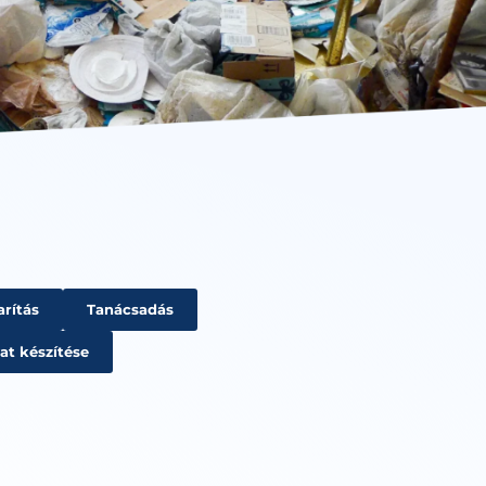
rítás
Tanácsadás
at készítése