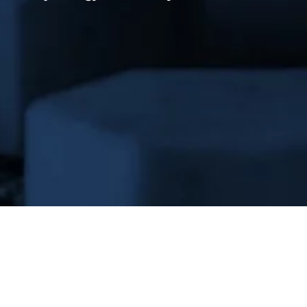
F.B Emőke